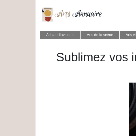
Arts audiovisuels
Arts de la scène
Arts v
Sublimez vos i