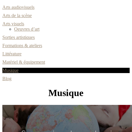
Arts audiovisuels
Arts de la scène
Arts visuels
Oeuvres d’art
Sorties artistiques
Formations & ateliers
Littérature
Matériel & équipement
Musique
Blog
Musique