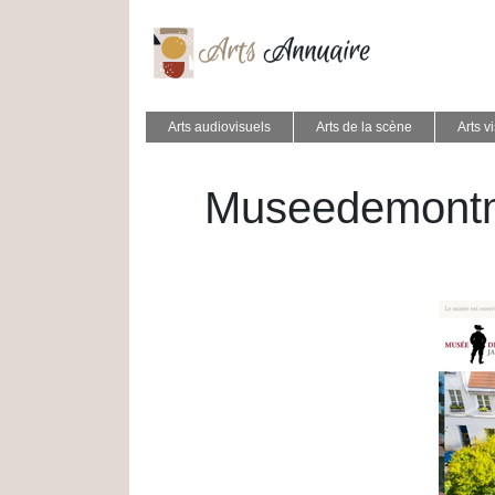
Arts audiovisuels
Arts de la scène
Arts v
Museede­montm