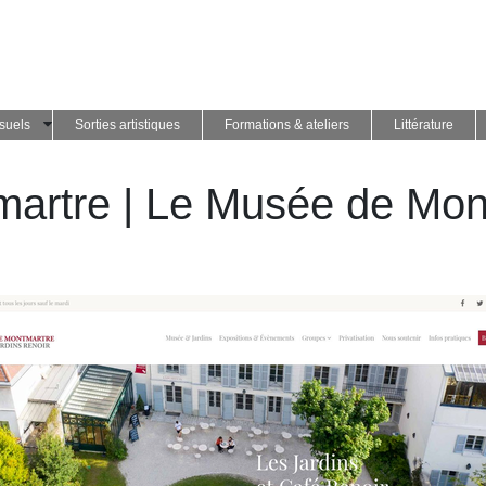
isuels
Sorties artistiques
Formations & ateliers
Littérature
artre | Le Musée de Mont