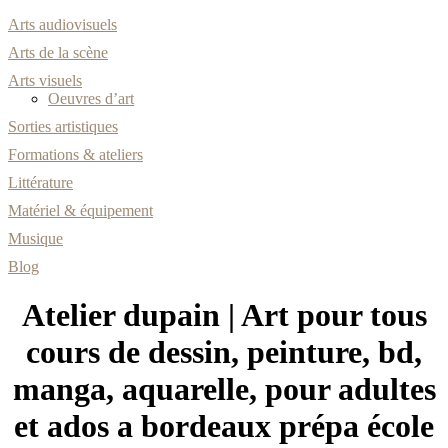
Arts audiovisuels
Arts de la scène
Arts visuels
Oeuvres d’art
Sorties artistiques
Formations & ateliers
Littérature
Matériel & équipement
Musique
Blog
Atelier dupain | Art pour tous
cours de dessin, peinture, bd,
manga, aquarelle, pour adultes
et ados a bordeaux prépa école